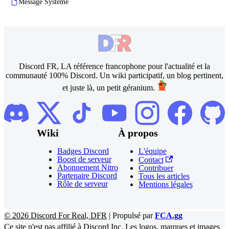
Message Système
Discord FR, LA référence francophone pour l'actualité et la
communauté 100% Discord. Un wiki participatif, un blog pertinent,
et juste là, un petit géranium.
Wiki
À propos
Badges Discord
L'équipe
Boost de serveur
Contact
Abonnement Nitro
Contribuer
Partenaire Discord
Tous les articles
Rôle de serveur
Mentions légales
©
2026
Discord For Real, DFR
|
Propulsé par
FCA.gg
Ce site n'est pas affilié à
Discord Inc.
Les logos, marques et images