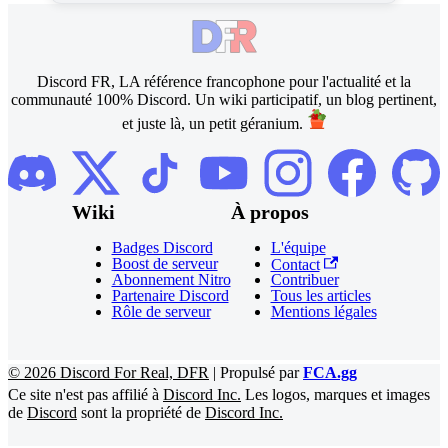
Discord FR, LA référence francophone pour l'actualité et la
communauté 100% Discord. Un wiki participatif, un blog pertinent,
et juste là, un petit géranium.
Wiki
À propos
Badges Discord
L'équipe
Boost de serveur
Contact
Abonnement Nitro
Contribuer
Partenaire Discord
Tous les articles
Rôle de serveur
Mentions légales
©
2026
Discord For Real, DFR
|
Propulsé par
FCA.gg
Ce site n'est pas affilié à
Discord Inc.
Les logos, marques et images
de
Discord
sont la propriété de
Discord Inc.