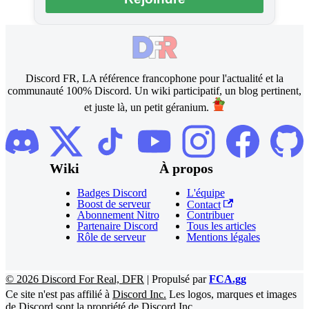
Discord FR, LA référence francophone pour l'actualité et la
communauté 100% Discord. Un wiki participatif, un blog pertinent,
et juste là, un petit géranium.
Wiki
À propos
Badges Discord
L'équipe
Boost de serveur
Contact
Abonnement Nitro
Contribuer
Partenaire Discord
Tous les articles
Rôle de serveur
Mentions légales
©
2026
Discord For Real, DFR
|
Propulsé par
FCA.gg
Ce site n'est pas affilié à
Discord Inc.
Les logos, marques et images
de
Discord
sont la propriété de
Discord Inc.