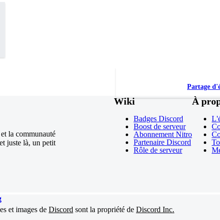
Partage d'
Wiki
À pro
Badges Discord
L'
Boost de serveur
Co
é et la communauté
Abonnement Nitro
Co
Partenaire Discord
To
 juste là, un petit
Rôle de serveur
Me
g
es et images de
Discord
sont la propriété de
Discord Inc.