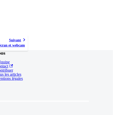
Suivant
écran et webcam
pos
équipe
ntact
ntribuer
us les articles
ntions légales