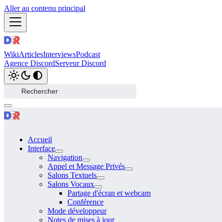
Aller au contenu principal
Wiki
Articles
Interviews
Podcast
Agence Discord
Serveur Discord
Accueil
Interface
Navigation
Appel et Message Privés
Salons Textuels
Salons Vocaux
Partage d'écran et webcam
Conférence
Mode développeur
Notes de mises à jour